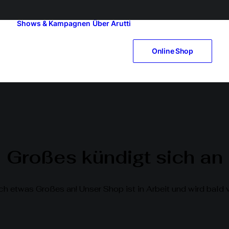
Shows & Kampagnen
Über Arutti
Online Shop
Großes kündigt sich an
ch etwas Großes an! Unser Shop ist in Arbeit und wird bald v