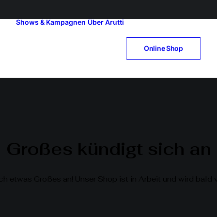
Shows & Kampagnen
Über Arutti
Online Shop
Großes kündigt sich an
ch etwas Großes an! Unser Shop ist in Arbeit und wird bald v